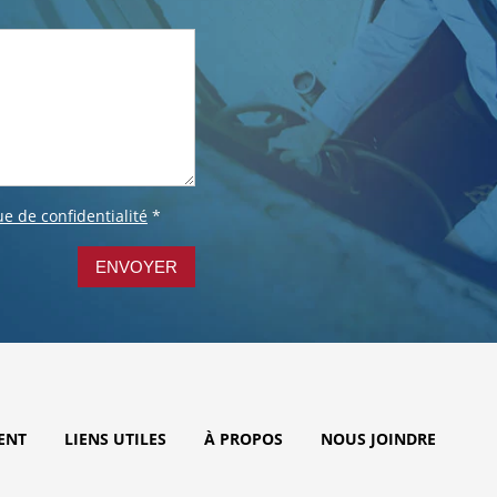
ue de confidentialité
*
ENVOYER
ENT
LIENS UTILES
À PROPOS
NOUS JOINDRE